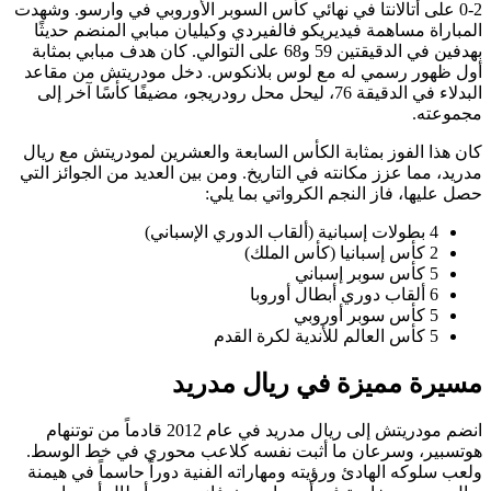
2-0 على أتالانتا في نهائي كأس السوبر الأوروبي في وارسو. وشهدت
المباراة مساهمة فيديريكو فالفيردي وكيليان مبابي المنضم حديثًا
بهدفين في الدقيقتين 59 و68 على التوالي. كان هدف مبابي بمثابة
أول ظهور رسمي له مع لوس بلانكوس. دخل مودريتش من مقاعد
البدلاء في الدقيقة 76، ليحل محل رودريجو، مضيفًا كأسًا آخر إلى
مجموعته.
كان هذا الفوز بمثابة الكأس السابعة والعشرين لمودريتش مع ريال
مدريد، مما عزز مكانته في التاريخ. ومن بين العديد من الجوائز التي
حصل عليها، فاز النجم الكرواتي بما يلي:
4 بطولات إسبانية (ألقاب الدوري الإسباني)
2 كأس إسبانيا (كأس الملك)
5 كأس سوبر إسباني
6 ألقاب دوري أبطال أوروبا
5 كأس سوبر أوروبي
5 كأس العالم للأندية لكرة القدم
مسيرة مميزة في ريال مدريد
انضم مودريتش إلى ريال مدريد في عام 2012 قادماً من توتنهام
هوتسبير، وسرعان ما أثبت نفسه كلاعب محوري في خط الوسط.
ولعب سلوكه الهادئ ورؤيته ومهاراته الفنية دوراً حاسماً في هيمنة