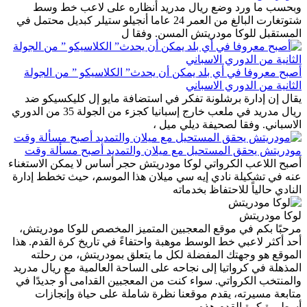
وبحسب ما ورد وضع ريال مدريد أنظاره على لاعب خط وسط
شتوتغارت البالغ من العمر 24 عاما أنجيلو ستيلر كبديل محتمل في
المستقبل للوكا مودريتش المسن. وفقا ل
أصبح معروفا في أي بلد يمكن أن يحدث” الكلاسيكو ” من الجولة
الثانية من الدوري الاسباني
يقال إن إدارة برشلونة تفكر في استضافة مايو إل كليكسيكو ضد
ريال مدريد في ملعب خارج إسبانيا كجزء من الجولة 35 من الدوري
الاسباني. وفقا لصحيفة ديلي ميل ،
مودريتش يحقق المستحيل مع ميلان والتمديد أصبح مسألة وقت
أصبح اللاعب الكرواتي لوكا مودريتش حجر أساس لا يمكن الاستغناء
عنه في تشكيلة نادي إيه سي ميلان هذا الموسم، حيث تخطط إدارة
النادي حالياً للاحتفاظ بخدماته
لوكا مودريتش
مرحبًا بكم في موقع المعجبين المتميز المخصص للوكا مودريتش،
أحد أكثر لاعبي خط الوسط موهبة واحتفاءً في تاريخ كرة القدم. هذا
الموقع هو وجهتك المفضلة لكل ما يتعلق بمودريتش، من رحلته
المذهلة في كرواتيا إلى نجاحه على الساحة العالمية مع ريال مدريد
والمنتخب الكرواتي. سواء كنت من المعجبين القدامى أو جديدًا في
متابعة مسيرته، يقدم موقعنا نظرة شاملة على حياة وإنجازات
أسطورة كرة القدم هذه.