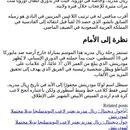
ريال مدريد، وخاصة في أوروبا، حيث فاز بدوري أبطال أوروبا ست
مرات مثيرة للإعجاب خلال فترة ولايته.
أقرب منافس له في ترتيب اللاعبين المزينين في النادي هو زميله
السابق ناتشو، الذي حصد 26 لقباً قبل انتقاله إلى القادسية في
المملكة العربية السعودية في الصيف الماضي.
نظرة إلى الأمام
تستمر رحلة ريال مدريد هذا الموسم بمباراة خارج أرضه ضد مايوركا
في 18 أغسطس، حيث يبدأ حملته في الدوري الإسباني. لا يُظهِر
مودريتش، الذي يبلغ من العمر الآن 37 عامًا، أي علامات على
التباطؤ ويظل شخصية رئيسية في الفريق الذي يهدف إلى تحقيق
المزيد من الألقاب.
سيظل اسم لوكا مودريتش محفورًا إلى الأبد في تاريخ ريال مدريد،
ليس فقط كلاعب خط وسط أسطوري ولكن باعتباره أنجح لاعب
كرة قدم ارتدى القميص الأبيض الشهير على الإطلاق.
Related posts
جول ديجيتال: ريال مدريد يعتبر لاعب البوندسليجا بديلا محتملا
لمودريتش