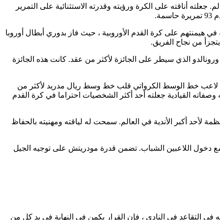
ل لاعبي خط الوسط في العالم. جعلته أناقته على الكرة ورؤيته وقدرته الاستثنائية على التمرير
ي هيمنتهم على كرة القدم الأوروبية ، حيث فاز بدوري أبطال أوروبا
تجزأ من نجاح الفريق.
 بشكل فردي لأدائه الرائع. فاز بجائزة الكرة الذهبية في عام 2018 ، وكسر احتكار ميسي ورونالدو الذي سيطر على الجائزة لأكثر من عقد. كانت هذه الجائزة
ان لاعب خط الوسط الكرواتي قلب خط وسط ريال مدريد لأكثر من
ه وصفاته القيادية جعلته أحد أكثر الشخصيات احتراما في كرة القدم
ة, الاستمرار في أن يكون بداية منتظمة لأحد أكبر الأندية في العالم. سمحت له لياقته ومهنيته بالحفاظ
ة مع دخول اللاعبين الشباب. تضمن قدرة مودريتش على توجيه الجيل
 في التقاعد في النادي ، فإن القرار يكمن في النهاية في يد كل من