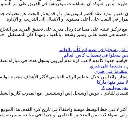
 لأساطيره ، ومن المؤكد أن مساهمات مودريتش في الفريق على مر السني
ادي تقديم تمديد عقد أقصر لمودريتش ، أو قد يختار البحث عن تحديات 
ر في اللعب على أعلى مستوى أو الانتقال إلى التدريب أو الإدارة.
ع تركيز عينيه على مساعدة ريال مدريد على تحقيق المزيد من النجاح 
 قصته هي قصة تفاني وتميز وشغف باللعبة ، ومهما كان المستقبل ، فسي
 قياسيا جديدا كأقدم لاعب كرة قدم أوروبي يسجل هدفا في مباراة تصف
، متقدما على هنري
إنجازا رائعا من خلال تحطيم الرقم القياسي لأكثر الأهداف مجتمعة وال
فر منها-ماركا
لتنفيذي للنادي ، جوس أوشنجل إس أوشنتشيز ، مع المدرب كارلو أنشيلو
كثر لاعبي خط الوسط موهبة واحتفاءً في تاريخ كرة القدم. هذا الموقع
رواتي. سواء كنت من المعجبين القدامى أو جديدًا في متابعة مسيرته، ي