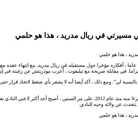
شارك لوكا مودريتش ، لاعب خط الوسط الكرواتي البالغ من العمر 39 عاما ، أفكاره مؤخرا حول مستقبله في ر
احتراما. في مقابلة صريحة مع تيليفوت ، أعرب مودريتش عن رغبته في إ
سبة لي”. ومع ذلك ، أكد أيضا أنه لا يشعر بأي ضغط لاتخاذ قرار حتى 
ويؤكد تصريح مودريتش علاقته العميقة مع ريال مدريد ، وهو ناد كان جزءا منه منذ عام 2
تتحدث عن ولائه وحبه للنادي.