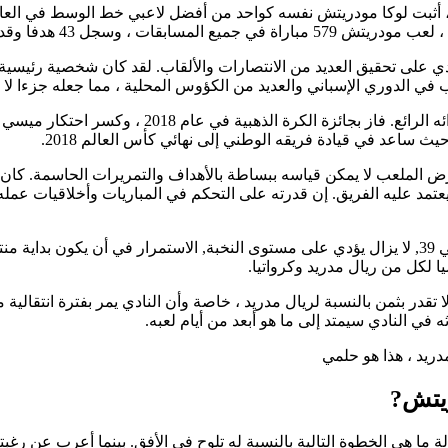
ذ انضمامه إلى ريال مدريد من توتنهام هوتسبر في صيف عام 2012 ، أثبت لوكا مودريتش نفسه كواحد من أفض
43 هدفا وقدم 93 تمريرة حاسمة.
 على تحقيق العديد من الانتصارات والألقاب. لقد كان شخصية رئيسية ف
ي الدوري الإسباني والعديد من الكؤوس المحلية ، مما جعله جزءا لا ي
بالإضافة إلى إنجازاته في النادي ، تم تكريم مودريتش
ث ساعد في قيادة فريقه الوطني إلى نهائي كأس العالم 2018.
رض الملعب لا يمكن قياسه ببساطة بالأهداف والتمريرات الحاسمة. ك
 يعتمد عليه الفريق. إن قدرته على التحكم في المباريات وأخلاقيات عمل
طول عمر مودريتش في اللعبة هو جانب رائع آخر من حياته المهنية. في 39, لا يزال يؤدي على مستوى النخب
ا لكل من ريال مدريد وكرواتيا.
تقدر بثمن بالنسبة لريال مدريد ، خاصة وأن النادي يمر بفترة انتقالي
ه في النادي سيمتد إلى ما هو أبعد من أيام لعبه.
ريتش?
ما هي الخطوة التالية بالنسبة له تلوح في الأفق. بينما أعرب عن رغبته