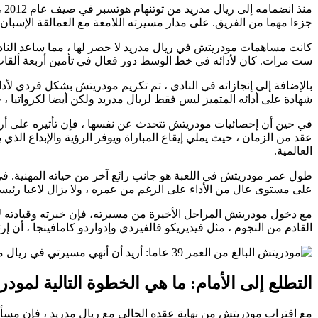
من
جزءا مهما من الفريق. على مدار مسيرته اللامعة مع العمالقة الإسبان ، لعب مودريتش 579 مباراة في جميع المسابقات ، وسجل 
كانت مساهمات مودريتش في ريال مدريد لا حصر لها ، مما ساعد النادي
ست مرات. كان لأدائه في خط الوسط دور فعال في تأمين أربعة ألقاب ف
شهادة على أدائه المتميز ليس فقط لريال مدريد ولكن أيضا لكرواتيا ، حي
في حين أن إحصائيات مودريتش تتحدث عن نفسها ، فإن تأثيره على أ
عقد من الزمان ، حيث يملي إيقاع المباراة ويوفر الرؤية والإبداع الذي
العالمية.
على مستوى عال من الأداء على الرغم من عمره ، ولا يزال لاعبا رئيسي
مع دخول مودريتش المراحل الأخيرة من مسيرته، فإن خبرته وقيادته لا 
القادم من النجوم ، مثل فيديريكو فالفيردي وإدواردو كامافينجا ، أن إرث
التطلع إلى الأمام: ما هي الخطوة التالية لمود
مع اقتراب مودريتش من نهاية عقده الحالي مع ريال مدريد ، فإن مسألة 