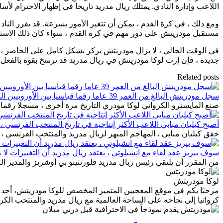
اللاعب وإدارة النادي. يمتلك ريال مدريد تاريخا في إظهار الاحترام
ومع ذلك ، في كرة القدم ، يمكن أن تتغير الأمور بسرعة. قد يقرر الن
مستقبل مودريتش على دور مهم في كرة القدم ، سواء كان ذلك الاستمرا
في الوقت الحالي ، لا يزال مودريتش يركز بشكل كامل على الحاضر ، م
جديدة ، فإن إرث لوكا مودريتش في ريال مدريد قد ترسخ بقوة بالفعل.
Related posts
سجل مودريتش البالغ من العمر 39 عاما رقما قياسيا بين الأوروبيين الذين سجلوا في تصفيات كأس العالم
صنع المايسترو الكرواتي لوكا مودري التاريخ مرة أخرى ، مسجلا رقما
أصبح كيليان مبابي اللاعب الأكثر إنتاجية في تاريخ المنتخب الفرنسي 
حقق كيليان مبابي ، المهاجم المبهر لريال مدريد والمنتخب الفرنسي ، 
سوف بيريز عقد لقاء مع انشيلوتي ، يعتقد ريال مدريد أن التغييرات لا م
من المقرر أن يلتقي رئيس ريال مدريد فلورنتينو بي أوشريز والمدير ا
لوكا مودريتش
مرحبًا بكم في موقع المعجبين المتميز المخصص للوكا مودريتش، أحد أ
كرواتيا إلى نجاحه على الساحة العالمية مع ريال مدريد والمنتخب الك