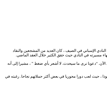
يال مدريد. مع انتهاء عقده مع النادي الإسباني في الصيف ، كان العديد من المشجعين والنقاد
نهاء مسيرته في النادي حيث حقق الكثير خلال العقد الماضي.
الآن. “دعونا نرى ما سيحدث. لا أشعر بأي ضغط ” ، مشيرا إلى أنه
201. على مر السنين ، أصبح أحد أكثر لاعبي النادي نفوذا ، حيث لعب دورا محوريا في بعض أكثر حملاتهم نجاحا. رغبته في