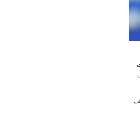
ته
ن
في