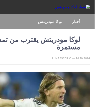
أخبار
لوكا مودريتش
لوكا مودريتش يقترب من تمدي
مستمرة
LUKA MODRIC — 16.10.2024