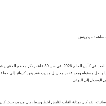
الأمر الأكثر إثارة للإعجاب هو تفكير مودريتش المزعوم في اللعب في كأس العالم 2026. في سن 39 عامًا، يفكر معظم اللاعب
 إذا واصل مستواه ومدد عقده مع ريال مدريد، فقد يقود كرواتيا إلى حمل
صائياته. لقد كان بمثابة القلب النابض لخط وسط ريال مدريد، حيث كان