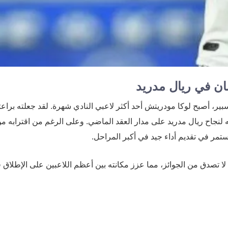
ان في ريال مدريد
دريد في عام 2012 من توتنهام هوتسبير، أصبح لوكا مودريتش أحد أكثر لاعبي النادي شهرة. لقد جعلته براع
نه لنجاح ريال مدريد على مدار العقد الماضي. وعلى الرغم من اقترابه م
تمر في تقديم أداء جيد في أكبر المراحل.
تصدق من الجوائز، مما عزز مكانته بين أعظم اللاعبين على الإطلاق 