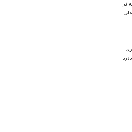
ية في
على
رى
ادرة