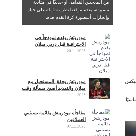
من المعجبين القدامى أو جديدًا في متابعة
مسيرته، يقدم موقعنا نظرة شاملة على حياة
وإنجازات أسطورة كرة القدم هذه.
مودريتش يقدم نموذجاً في
الاحترافية قبل دربي ميلان
20.11.2025
يليكس
مودريتش يحقق المستحيل مع
ميلان والتمديد أصبح مسألة وقت
11.11.2025
يظل جزءًا أساسيًا
مفاجأة مودريتش بقائمة تستثني
العملاقين
07.11.2025