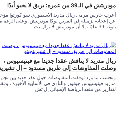
مودريتش في الـ39 من عمره: بريق لا يخبو أبدًا
أعرب حارس مرمى ريال مدريد الأسطوري تيبو كورتوا مؤخرً
عن إعجابه بزميله في الفريق لوكا مودريتش. وعلى الرغم م
بلوغه 39 عامًا، إلا أن مودريتش لا يزال يت
ريال مدريد لا يناقش عقدا جديدا مع فينيسيوس ،
وصلت المفاوضات إلى طريق مسدود – إل تشيرينج
وبحسب ما ورد توقفت المفاوضات حول عقد جديد بين نجم 
مدريد فينيسيوس جونيور والنادي في الأسابيع الأخيرة ، وفقا
لتقارير من منفذ الرياضة الإسباني إل تش